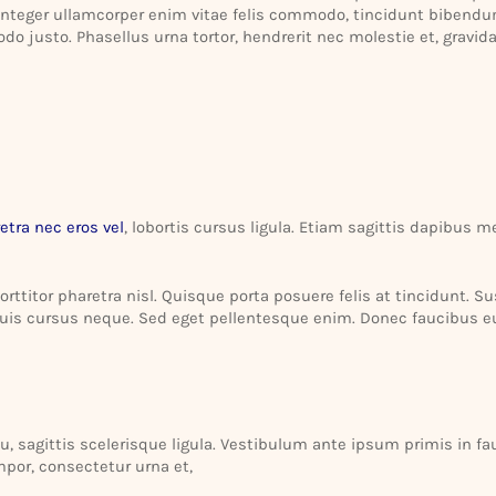
 Integer ullam­corper enim vitae felis commodo, tincidunt bibendum 
o justo. Phasellus urna tortor, hendrerit nec molestie et, gravi
etra nec eros vel
, lobortis cursus ligula. Etiam sagittis dapibus m
 port­titor pharetra nisl. Quisque porta posuere felis at tincidunt. 
uis cursus neque. Sed eget pellen­tesque enim. Donec faucibus eu
eu, sagittis scele­risque ligula. Vesti­bulum ante ipsum primis in f
mpor, consec­tetur urna et,