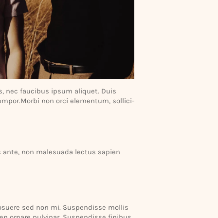
s, nec faucibus ipsum aliquet. Duis
tempor.Morbi non orci elementum, solli­ci­
as ante, non male­suada lectus sapien
 posuere sed non mi. Suspen­disse mollis
ien ornare pulvinar. Suspen­disse finibus