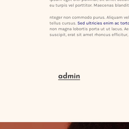
eu turpis vel port­titor. Maecenas bland
nteger non commodo purus. Aliquam vel ma
tellus cursus.
Sed ultri­cies enim ac torto
non magna lobortis porta ut ut lacus. A
suscipit, erat sit amet rhoncus effi­citu
admin