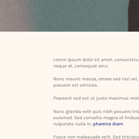
Lorem ipsum dolor sit amet, consec­tetur
neque at, conse­quat arcu.
Nunc mauris massa, ornare sed nisl vel,
posuere est ultri­cies.
Prae­sent sed est ut justo maximus mole
Nunc gravida velit quis nibh posuere tris­
euismod. Sed convallis magna id finibus i
vulpu­tate nulla in,
pharetra diam
.
Fusce non male­suada velit. Sed tris­tiqu