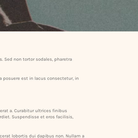
s. Sed non tortor sodales, pharetra
lla posuere est in lacus consec­tetur, in
rat a. Curab­itur ultrices finibus
iet. Suspen­disse et eros faci­lisis,
lacerat lobortis dui dapibus non. Nullam a