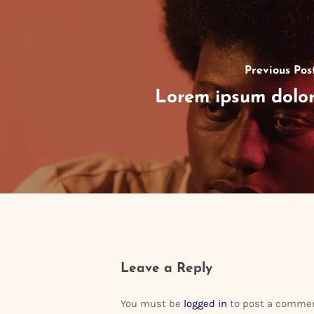
Previous Pos
Lorem ipsum dolo
Leave a Reply
You must be
logged in
to post a commen