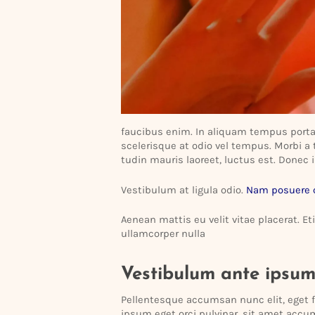
faucibus enim. In aliquam tempus porta.
scele­risque at odio vel tempus. Morbi a 
tudin mauris laoreet, luctus est. Donec 
Vesti­bulum at ligula odio.
Nam posuere c
Aenean mattis eu velit vitae placerat. E
ullam­corper nulla
Vesti­bulum ante ipsum
Pellen­tesque accumsan nunc elit, eget fa
ipsum eget orci pulvinar, sit amet ac