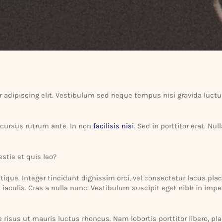
 adipi­scing elit. Vesti­bulum sed neque tempus nisi gravida luctu
 cursus rutrum ante. In non
faci­lisis nisi
. Sed in port­titor erat. Nu
stie et quis leo?
tique. Integer tincidunt dignissim orci, vel consec­tetur lacus place
aculis. Cras a nulla nunc. Vesti­bulum suscipit eget nibh in imper­d
e risus ut mauris luctus rhoncus. Nam lobortis port­titor libero, p