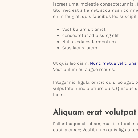
laoreet urna, molestie consec­tetur nisi.
titor nec est sit amet, accumsan commod
enim feugiat, quis faucibus leo suscipit.
Vesti­bulum sit amet
consec­tetur adipi­scing elit
Nulla sodales fermentum
Cras lacus lorem
Ut quis leo diam.
Nunc metus velit, phar
Vesti­bulum eu augue mauris.
Integer nisl ligula, ornare quis leo eget,
vulpu­tate nunc pretium quis. Quisque q
libero.
Aliquam erat volutpat
Pellen­tesque elit diam, mattis ut dolor 
cubilia curae; Vesti­bulum quis ligula te