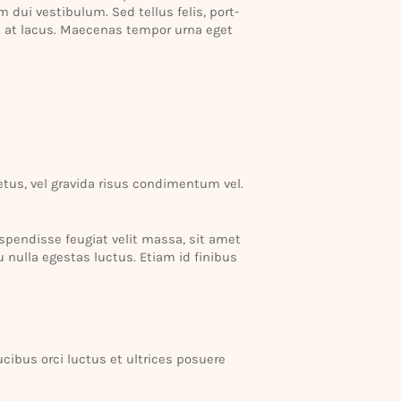
dui vesti­bulum. Sed tellus felis, port­
da at lacus. Maecenas tempor urna eget
etus, vel gravida risus condi­mentum vel.
Suspen­disse feugiat velit massa, sit amet
 nulla egestas luctus. Etiam id finibus
aucibus orci luctus et ultrices posuere