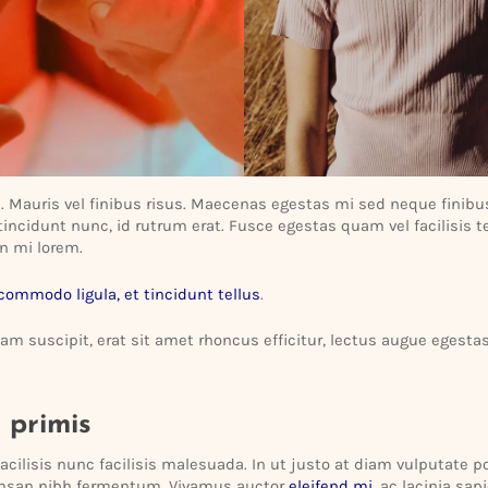
 Mauris vel finibus risus. Maecenas egestas mi sed neque finibu
tincidunt nunc, id rutrum erat. Fusce egestas quam vel faci­lisis 
in mi lorem.
ommodo ligula, et tincidunt tellus
.
tiam suscipit, erat sit amet rhoncus effi­citur, lectus augue egest
 primis
ci­lisis nunc faci­lisis male­suada. In ut justo at diam vulpu­tate
cumsan nibh fermentum. Vivamus auctor
eleifend mi
, ac lacinia sap