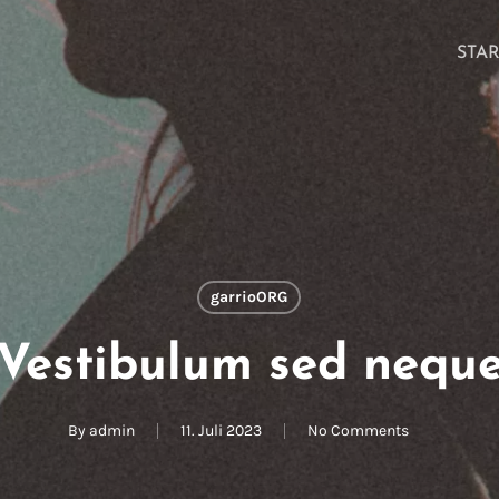
STA
garrioORG
Vesti­bulum sed nequ
By
admin
11. Juli 2023
No Comments