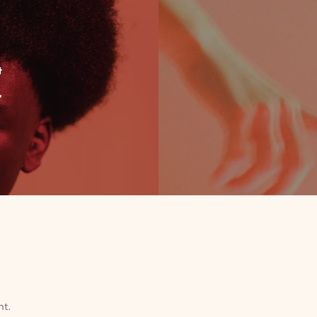
t
r
t.