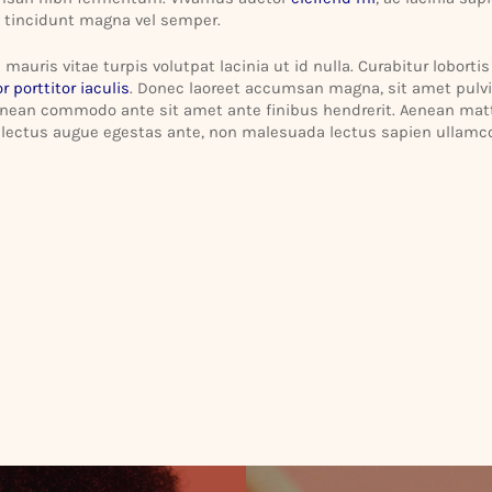
it tincidunt magna vel semper.
uris vitae turpis volutpat lacinia ut id nulla. Curab­itur lobort
r port­titor iaculis
. Donec laoreet accumsan magna, sit amet pulvi
enean commodo ante sit amet ante finibus hendrerit. Aenean mattis
r, lectus augue egestas ante, non male­suada lectus sapien ullam­co