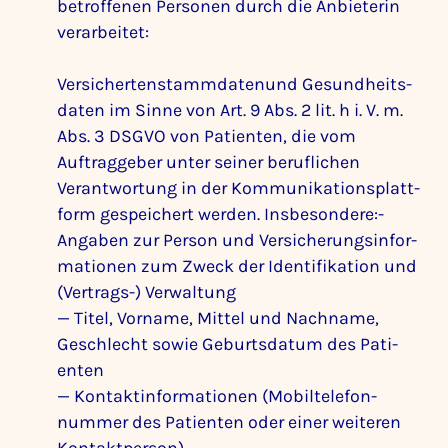
betrof­fenen Personen durch die Anbie­terin
verar­beitet:
Versi­cher­ten­stamm­da­tenund Gesund­heits­
daten im Sinne von Art. 9 Abs. 2 lit. h i. V. m.
Abs. 3 DSGVO von Pati­enten, die vom
Auftrag­geber unter seiner beruf­li­chen
Verant­wor­tung in der Kommu­ni­ka­ti­ons­platt­
form gespei­chert werden. Insbe­son­dere:-
Angaben zur Person und Versi­che­rungs­in­for­
ma­tionen zum Zweck der Iden­ti­fi­ka­tion und
(Vertrags-) Verwal­tung
— Titel, Vorname, Mittel und Nach­name,
Geschlecht sowie Geburts­datum des Pati­
enten
— Kontakt­in­for­ma­tionen (Mobil­te­le­fon­
nummer des Pati­enten oder einer weiteren