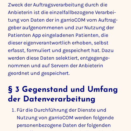
Zweck der Auftrags­ver­ar­bei­tung durch die
Anbie­terin ist die einzel­fall­be­zo­gene Verar­bei­
tung von Daten der in garrioCOM vom Auftrag­
geber aufge­nom­menen und zur Nutzung der
Pati­enten App einge­la­denen Pati­enten, die
dieser eigen­ver­ant­wort­lich erhoben, selbst
erfasst, formu­liert und gespei­chert hat. Dazu
werden diese Daten selek­tiert, entge­gen­ge­
nommen und auf Servern der Anbie­terin
geordnet und gespei­chert.
§ 3 Gegen­stand und Umfang
der Daten­ver­ar­bei­tung
Für die Durch­füh­rung der Dienste und
Nutzung von garrioCOM werden folgende
perso­nen­be­zo­gene Daten der folgenden