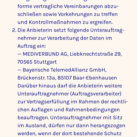
forme vertrag­liche Verein­ba­rungen abzu­
schließen sowie Vorkeh­rungen zu treffen
und Kontroll­maß­nahmen zu ergreifen.
Die Anbie­terin setzt folgende Unter­auf­trag­
nehmer zur Verar­bei­tung der Daten im
Auftrag ein:
— MEDI­VER­BUND AG, Lieb­knecht­straße 29,
70565 Stutt­gart
— Baye­ri­sche Tele­me­d­Al­lianz GmbH,
Brückenstr. 13a, 85107 Baar-Eben­hausen
Darüber hinaus darf die Anbie­terin weitere
Unter­auf­trag­nehmer (Auftrags­ver­ar­beiter)
zur Vertrags­er­fül­lung im Rahmen der recht­li­
chen Auflagen und Rahmen­be­din­gungen
beauf­tragen. Unter­auf­trag­nehmer mit Sitz
im Ausland, dürfen nur dann heran­ge­zogen
werden, wenn der dort bestehende Schutz