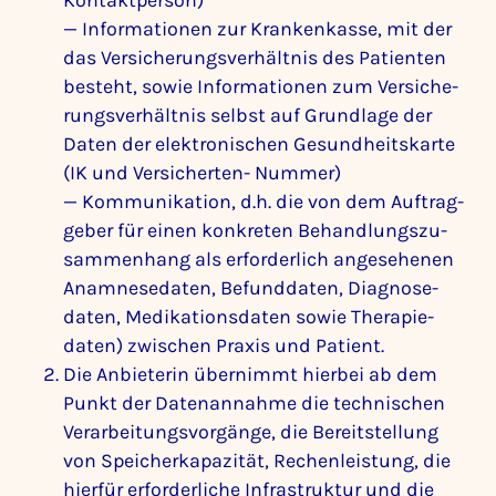
Kontakt­person)
— Infor­ma­tionen zur Kran­ken­kasse, mit der
das Versi­che­rungs­ver­hältnis des Pati­enten
besteht, sowie Infor­ma­tionen zum Versi­che­
rungs­ver­hältnis selbst auf Grund­lage der
Daten der elek­tro­ni­schen Gesund­heits­karte
(IK und Versi­cherten- Nummer)
— Kommu­ni­ka­tion, d.h. die von dem Auftrag­
geber für einen konkreten Behand­lungs­zu­
sam­men­hang als erfor­der­lich ange­se­henen
Anamne­se­daten, Befund­daten, Diagno­se­
daten, Medi­ka­ti­ons­daten sowie Thera­pie­
daten) zwischen Praxis und Patient.
Die Anbie­terin über­nimmt hierbei ab dem
Punkt der Daten­an­nahme die tech­ni­schen
Verar­bei­tungs­vor­gänge, die Bereit­stel­lung
von Spei­cher­ka­pa­zität, Rechen­leis­tung, die
hierfür erfor­der­liche Infra­struktur und die