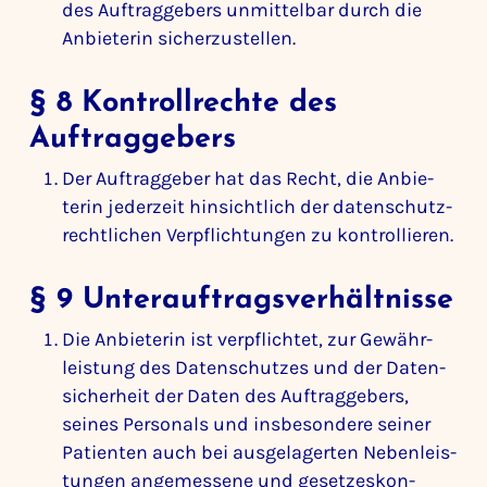
des Auftrag­ge­bers unmit­telbar durch die
Anbie­terin sicher­zu­stellen.
§ 8 Kontroll­rechte des
Auftrag­ge­bers
Der Auftrag­geber hat das Recht, die Anbie­
terin jeder­zeit hinsicht­lich der daten­schutz­
recht­li­chen Verpflich­tungen zu kontrol­lieren.
§ 9 Unter­auf­trags­ver­hält­nisse
Die Anbie­terin ist verpflichtet, zur Gewähr­
leis­tung des Daten­schutzes und der Daten­
si­cher­heit der Daten des Auftrag­ge­bers,
seines Perso­nals und insbe­son­dere seiner
Pati­enten auch bei ausge­la­gerten Neben­leis­
tungen ange­mes­sene und geset­zes­kon­