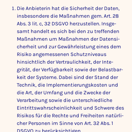
Die Anbie­terin hat die Sicher­heit der Daten,
insbe­son­dere die Maßnahmen gem. Art. 28
Abs. 3 lit. c, 32 DSGVO herzu­stellen. Insge­
samt handelt es sich bei den zu tref­fenden
Maßnahmen um Maßnahmen der Daten­si­
cher­heit und zur Gewähr­leis­tung eines dem
Risiko ange­mes­senen Schutz­ni­veaus
hinsicht­lich der Vertrau­lich­keit, der Inte­
grität, der Verfüg­bar­keit sowie der Belast­bar­
keit der Systeme. Dabei sind der Stand der
Technik, die Imple­men­tie­rungs­kosten und
die Art, der Umfang und die Zwecke der
Verar­bei­tung sowie die unter­schied­liche
Eintritts­wahr­schein­lich­keit und Schwere des
Risikos für die Rechte und Frei­heiten natür­li­
cher Personen im Sinne von Art. 32 Abs. 1
DSGVO zu berück­sich­tigen.