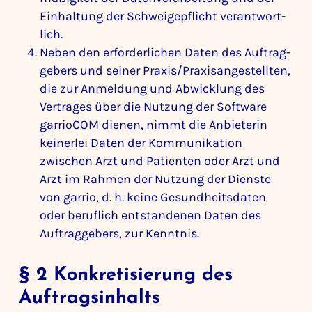
Einhal­tung der Schwei­ge­pflicht verant­wort­
lich.
Neben den erfor­der­li­chen Daten des Auftrag­
ge­bers und seiner Praxis/Praxisangestellten,
die zur Anmel­dung und Abwick­lung des
Vertrages über die Nutzung der Soft­ware
garrioCOM dienen, nimmt die Anbie­terin
keinerlei Daten der Kommu­ni­ka­tion
zwischen Arzt und Pati­enten oder Arzt und
Arzt im Rahmen der Nutzung der Dienste
von garrio, d. h. keine Gesund­heits­daten
oder beruf­lich entstan­denen Daten des
Auftrag­ge­bers, zur Kenntnis.
§ 2 Konkre­ti­sie­rung des
Auftrags­in­halts