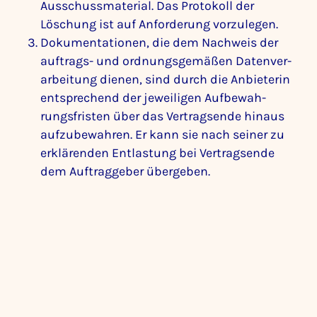
Ausschuss­ma­te­rial. Das Proto­koll der
Löschung ist auf Anfor­de­rung vorzu­legen.
Doku­men­ta­tionen, die dem Nach­weis der
auftrags- und ordnungs­ge­mäßen Daten­ver­
ar­bei­tung dienen, sind durch die Anbie­terin
entspre­chend der jewei­ligen Aufbe­wah­
rungs­fristen über das Vertrags­ende hinaus
aufzu­be­wahren. Er kann sie nach seiner zu
erklä­renden Entlas­tung bei Vertrags­ende
dem Auftrag­geber über­geben.