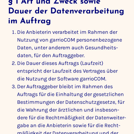
§ 1 Art und Zweck sowie
Dauer der Daten­ver­ar­bei­tung
im Auftrag
Die Anbie­terin verar­beitet im Rahmen der
Nutzung von garrioCOM perso­nen­be­zo­gene
Daten, unter anderem auch Gesund­heits­
daten, für den Auftrag­geber.
Die Dauer dieses Auftrags (Lauf­zeit)
entspricht der Lauf­zeit des Vertrages über
die Nutzung der Soft­ware garrioCOM.
Der Auftrag­geber bleibt im Rahmen des
Auftrags für die Einhal­tung der gesetz­li­chen
Bestim­mungen der Daten­schutz­ge­setze, für
die Wahrung der ärzt­li­chen und insbe­son­
dere für die Recht­mä­ßig­keit der Daten­wei­ter­
gabe an die Anbie­terin sowie für die Recht­
mä­ßig­keit der Daten­ver­ar­bei­tung und der