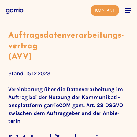
Skip
Men
to
KONTAKT
main
content
Auftrags­da­ten­ver­ar­bei­tungs­
ver­trag
(AVV)
Stand: 15.12.2023
Verein­ba­rung über die Daten­ver­ar­bei­tung im
Auftrag bei der Nutzung der Kommu­ni­ka­ti­
ons­platt­form garrioCOM gem. Art. 28 DSGVO
zwischen dem Auftrag­geber und der Anbie­
terin