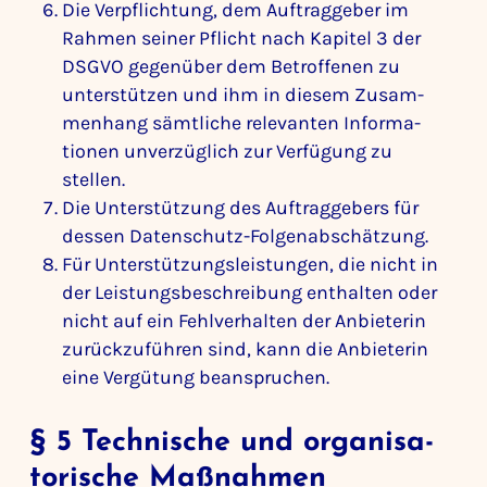
Die Verpflich­tung, dem Auftrag­geber im
Rahmen seiner Pflicht nach Kapitel 3 der
DSGVO gegen­über dem Betrof­fenen zu
unter­stützen und ihm in diesem Zusam­
men­hang sämt­liche rele­vanten Infor­ma­
tionen unver­züg­lich zur Verfü­gung zu
stellen.
Die Unter­stüt­zung des Auftrag­ge­bers für
dessen Daten­schutz-Folgen­ab­schät­zung.
Für Unter­stüt­zungs­leis­tungen, die nicht in
der Leis­tungs­be­schrei­bung enthalten oder
nicht auf ein Fehl­ver­halten der Anbie­terin
zurück­zu­führen sind, kann die Anbie­terin
eine Vergü­tung bean­spru­chen.
§ 5 Tech­ni­sche und orga­ni­sa­
to­ri­sche Maßnahmen