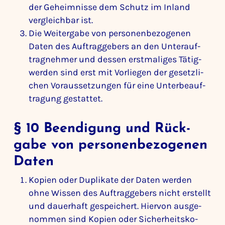
der Geheim­nisse dem Schutz im Inland
vergleichbar ist.
Die Weiter­gabe von perso­nen­be­zo­genen
Daten des Auftrag­ge­bers an den Unter­auf­
trag­nehmer und dessen erst­ma­liges Tätig­
werden sind erst mit Vorliegen der gesetz­li­
chen Voraus­set­zungen für eine Unter­be­auf­
tra­gung gestattet.
§ 10 Been­di­gung und Rück­
gabe von perso­nen­be­zo­genen
Daten
Kopien oder Dupli­kate der Daten werden
ohne Wissen des Auftrag­ge­bers nicht erstellt
und dauer­haft gespei­chert. Hiervon ausge­
nommen sind Kopien oder Sicher­heits­ko­