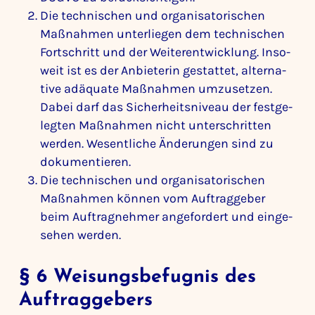
Die tech­ni­schen und orga­ni­sa­to­ri­schen
Maßnahmen unter­liegen dem tech­ni­schen
Fort­schritt und der Weiter­ent­wick­lung. Inso­
weit ist es der Anbie­terin gestattet, alter­na­
tive adäquate Maßnahmen umzu­setzen.
Dabei darf das Sicher­heits­ni­veau der fest­ge­
legten Maßnahmen nicht unter­schritten
werden. Wesent­liche Ände­rungen sind zu
doku­men­tieren.
Die tech­ni­schen und orga­ni­sa­to­ri­schen
Maßnahmen können vom Auftrag­geber
beim Auftrag­nehmer ange­for­dert und einge­
sehen werden.
§ 6 Weisungs­be­fugnis des
Auftrag­ge­bers