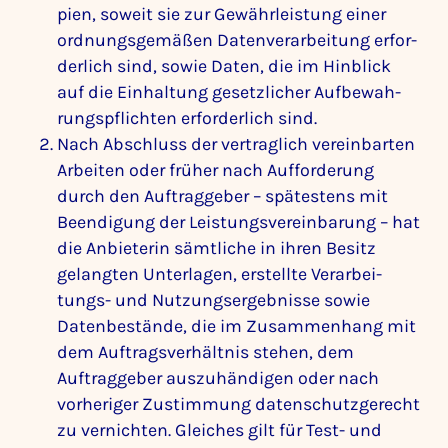
pien, soweit sie zur Gewähr­leis­tung einer
ordnungs­ge­mäßen Daten­ver­ar­bei­tung erfor­
der­lich sind, sowie Daten, die im Hinblick
auf die Einhal­tung gesetz­li­cher Aufbe­wah­
rungs­pflichten erfor­der­lich sind.
Nach Abschluss der vertrag­lich verein­barten
Arbeiten oder früher nach Auffor­de­rung
durch den Auftrag­geber – spätes­tens mit
Been­di­gung der Leis­tungs­ver­ein­ba­rung – hat
die Anbie­terin sämt­liche in ihren Besitz
gelangten Unter­lagen, erstellte Verar­bei­
tungs- und Nutzungs­er­geb­nisse sowie
Daten­be­stände, die im Zusam­men­hang mit
dem Auftrags­ver­hältnis stehen, dem
Auftrag­geber auszu­hän­digen oder nach
vorhe­riger Zustim­mung daten­schutz­ge­recht
zu vernichten. Glei­ches gilt für Test- und