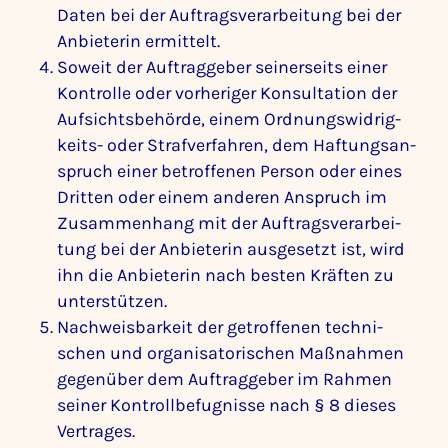
Daten bei der Auftrags­ver­ar­bei­tung bei der
Anbie­terin ermit­telt.
Soweit der Auftrag­geber seiner­seits einer
Kontrolle oder vorhe­riger Konsul­ta­tion der
Aufsichts­be­hörde, einem Ordnungs­wid­rig­
keits- oder Straf­ver­fahren, dem Haftungs­an­
spruch einer betrof­fenen Person oder eines
Dritten oder einem anderen Anspruch im
Zusam­men­hang mit der Auftrags­ver­ar­bei­
tung bei der Anbie­terin ausge­setzt ist, wird
ihn die Anbie­terin nach besten Kräften zu
unter­stützen.
Nach­weis­bar­keit der getrof­fenen tech­ni­
schen und orga­ni­sa­to­ri­schen Maßnahmen
gegen­über dem Auftrag­geber im Rahmen
seiner Kontroll­be­fug­nisse nach § 8 dieses
Vertrages.