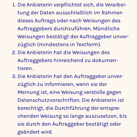
Die Anbie­terin verpflichtet sich, die Verar­bei­
tung der Daten ausschließ­lich im Rahmen
dieses Auftrags oder nach Weisungen des
Auftrag­ge­bers durch­zu­führen. Münd­liche
Weisungen bestä­tigt der Auftrag­geber unver­
züg­lich (mindes­tens in Text­form).
Die Anbie­terin hat die Weisungen des
Auftrag­ge­bers hinrei­chend zu doku­men­
tieren.
Die Anbie­terin hat den Auftrag­geber unver­
züg­lich zu infor­mieren, wenn sie der
Meinung ist, eine Weisung verstoße gegen
Daten­schutz­vor­schriften. Die Anbie­terin ist
berech­tigt, die Durch­füh­rung der entspre­
chenden Weisung so lange auszu­setzen, bis
sie durch den Auftrag­geber bestä­tigt oder
geän­dert wird.