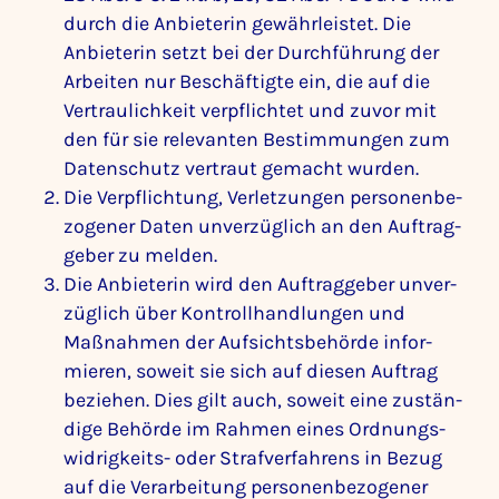
durch die Anbie­terin gewähr­leistet. Die
Anbie­terin setzt bei der Durch­füh­rung der
Arbeiten nur Beschäf­tigte ein, die auf die
Vertrau­lich­keit verpflichtet und zuvor mit
den für sie rele­vanten Bestim­mungen zum
Daten­schutz vertraut gemacht wurden.
Die Verpflich­tung, Verlet­zungen perso­nen­be­
zo­gener Daten unver­züg­lich an den Auftrag­
geber zu melden.
Die Anbie­terin wird den Auftrag­geber unver­
züg­lich über Kontroll­hand­lungen und
Maßnahmen der Aufsichts­be­hörde infor­
mieren, soweit sie sich auf diesen Auftrag
beziehen. Dies gilt auch, soweit eine zustän­
dige Behörde im Rahmen eines Ordnungs­
wid­rig­keits- oder Straf­ver­fah­rens in Bezug
auf die Verar­bei­tung perso­nen­be­zo­gener