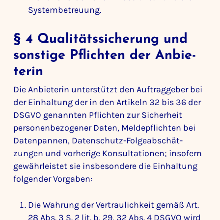
System­be­treuung.
§ 4 Quali­täts­si­che­rung und
sons­tige Pflichten der Anbie­
terin
Die Anbie­terin unter­stützt den Auftrag­geber bei
der Einhal­tung der in den Arti­keln 32 bis 36 der
DSGVO genannten Pflichten zur Sicher­heit
perso­nen­be­zo­gener Daten, Melde­pflichten bei
Daten­pannen, Daten­schutz-Folge­ab­schät­
zungen und vorhe­rige Konsul­ta­tionen; inso­fern
gewähr­leistet sie insbe­son­dere die Einhal­tung
folgender Vorgaben:
Die Wahrung der Vertrau­lich­keit gemäß Art.
28 Abs. 3 S. 2 lit. b, 29, 32 Abs. 4 DSGVO wird